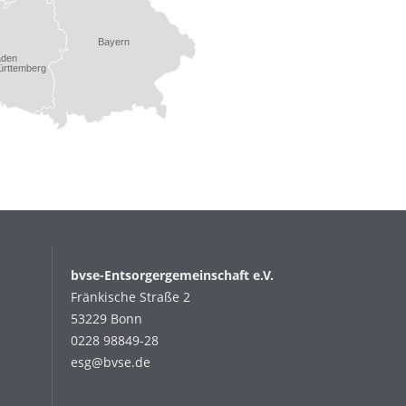
Bayern
aden
rttemberg
bvse-Entsorgergemeinschaft e.V.
Fränkische Straße 2
53229 Bonn
0228 98849-28
esg@bvse.de