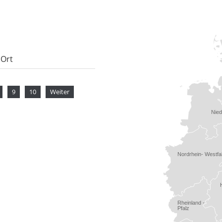
 Ort
9
10
Weiter
Nie
Nordrhein- Westfa
Rheinland -
Pfalz