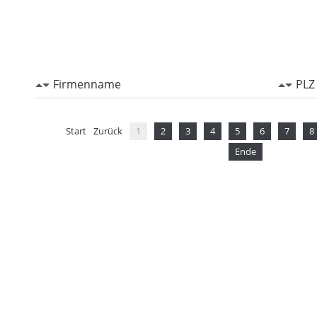
Firmenname
PLZ
Start
Zurück
1
2
3
4
5
6
7
8
Ende