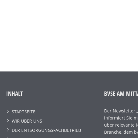
INHALT
BVSE AM MITT
Der Newsletter 
STARTSEITE
informiert Sie 
WIR ÜBER UNS
über relevante 
DER ENTSORGUNGSFACHBETRIEB
Branche, dem bv