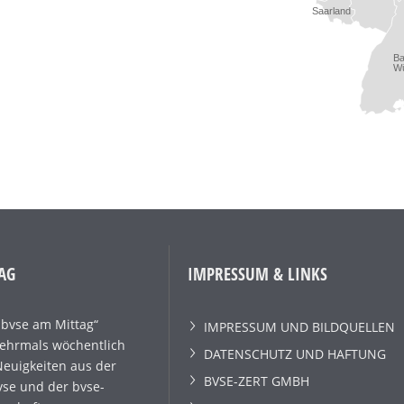
Saarland
B
Wü
AG
IMPRESSUM & LINKS
„bvse am Mittag“
IMPRESSUM UND BILDQUELLEN
mehrmals wöchentlich
DATENSCHUTZ UND HAFTUNG
Neuigkeiten aus der
BVSE-ZERT GMBH
se und der bvse-