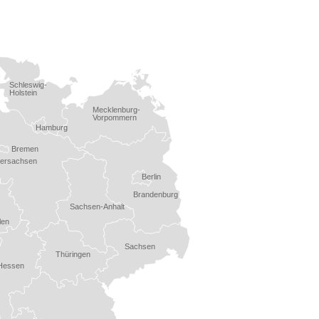
Schleswig-
Holstein
Mecklenburg-
Vorpommern
Hamburg
Bremen
dersachsen
Berlin
Brandenburg
Sachsen-Anhalt
len
Sachsen
Thüringen
Hessen