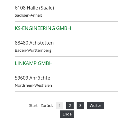
6108 Halle (Saale)
Sachsen-Anhalt
KS-ENGINEERING GMBH
88480 Achstetten
Baden-Württemberg
LINKAMP GMBH
59609 Anröchte
Nordrhein-Westfalen
Start
Zurück
1
2
3
Weiter
Ende