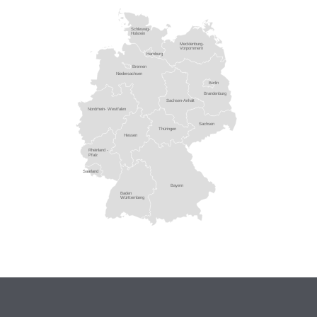
Schleswig-
Holstein
Mecklenburg-
Vorpommern
Hamburg
Bremen
Niedersachsen
Berlin
Brandenburg
Sachsen-Anhalt
Nordrhein- Westfalen
Sachsen
Thüringen
Hessen
Rheinland -
Pfalz
Saarland
Bayern
Baden
Württemberg