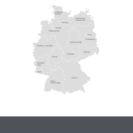
Schleswig-
Holstein
Mecklenburg-
Vorpommern
Hamburg
Bremen
Niedersachsen
Berlin
Brandenburg
Sachsen-Anhalt
Nordrhein- Westfalen
Sachsen
Thüringen
Hessen
Rheinland -
Pfalz
Saarland
Bayern
Baden
Württemberg