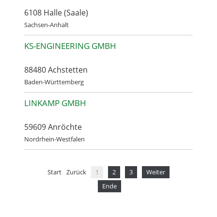
6108 Halle (Saale)
Sachsen-Anhalt
KS-ENGINEERING GMBH
88480 Achstetten
Baden-Württemberg
LINKAMP GMBH
59609 Anröchte
Nordrhein-Westfalen
Start
Zurück
1
2
3
Weiter
Ende