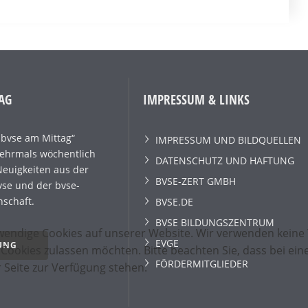
AG
IMPRESSUM & LINKS
„bvse am Mittag“
IMPRESSUM UND BILDQUELLEN
mehrmals wöchentlich
DATENSCHUTZ UND HAFTUNG
Neuigkeiten aus der
BVSE-ZERT GMBH
se und der bvse-
schaft.
BVSE.DE
BVSE BILDUNGSZENTRUM
wendige Cookies auf unserer Website. Wir verwenden keine 
EVGE
UNG
e Cookies zulassen möchten. Bitte beachten Sie, dass bei e
FÖRDERMITGLIEDER
r Seite zur Verfügung stehen.