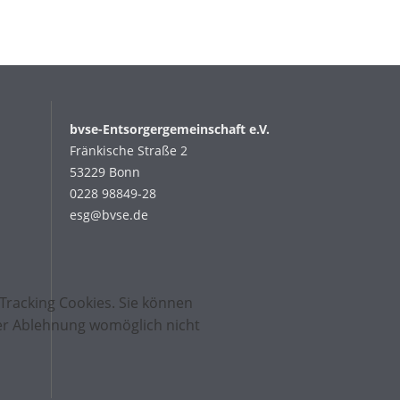
bvse-Entsorgergemeinschaft e.V.
Fränkische Straße 2
53229 Bonn
0228 98849-28
esg@bvse.de
Tracking Cookies. Sie können
iner Ablehnung womöglich nicht