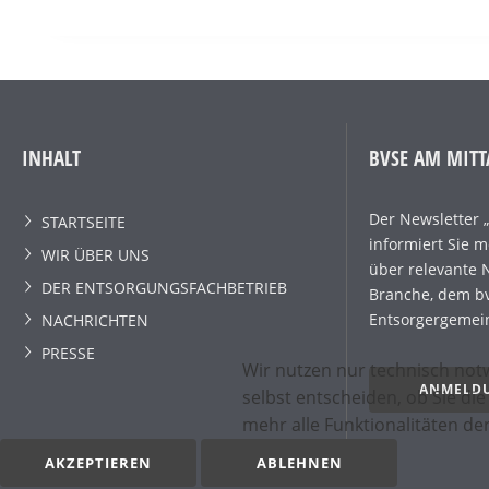
INHALT
BVSE AM MITT
Der Newsletter 
STARTSEITE
informiert Sie 
WIR ÜBER UNS
über relevante 
DER ENTSORGUNGSFACHBETRIEB
Branche, dem bv
Entsorgergemein
NACHRICHTEN
PRESSE
Wir nutzen nur technisch not
ANMELD
selbst entscheiden, ob Sie di
mehr alle Funktionalitäten de
AKZEPTIEREN
ABLEHNEN