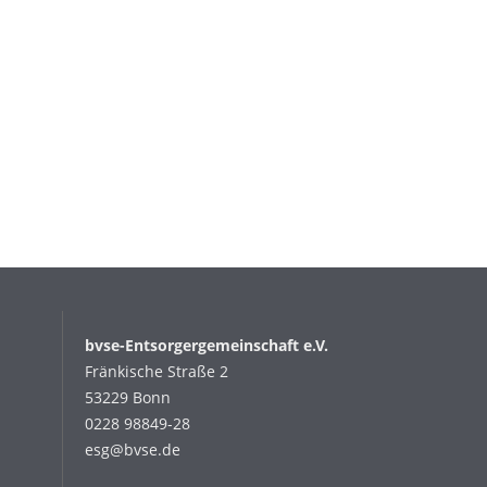
bvse-Entsorgergemeinschaft e.V.
Fränkische Straße 2
53229 Bonn
0228 98849-28
esg@bvse.de