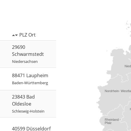
PLZ Ort
29690
Schwarmstedt
Niedersachsen
Nie
88471 Laupheim
Baden-Württemberg
Nordrhein- Westfa
23843 Bad
Oldesloe
Schleswig-Holstein
Rheinland -
Pfalz
40599 Düsseldorf