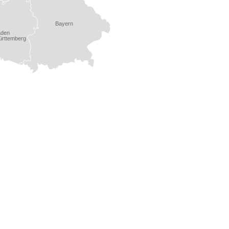
Bayern
aden
rttemberg