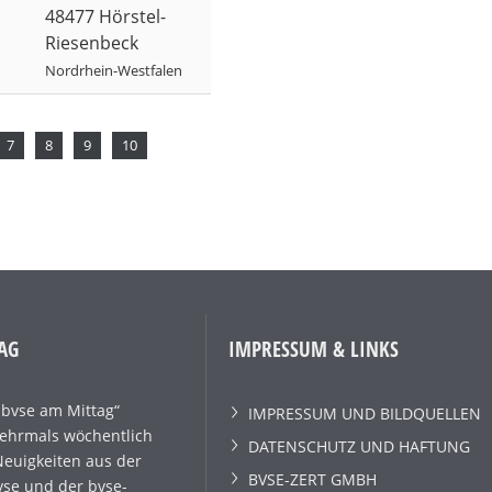
48477 Hörstel-
Riesenbeck
Nordrhein-Westfalen
7
8
9
10
AG
IMPRESSUM & LINKS
„bvse am Mittag“
IMPRESSUM UND BILDQUELLEN
mehrmals wöchentlich
DATENSCHUTZ UND HAFTUNG
Neuigkeiten aus der
BVSE-ZERT GMBH
se und der bvse-