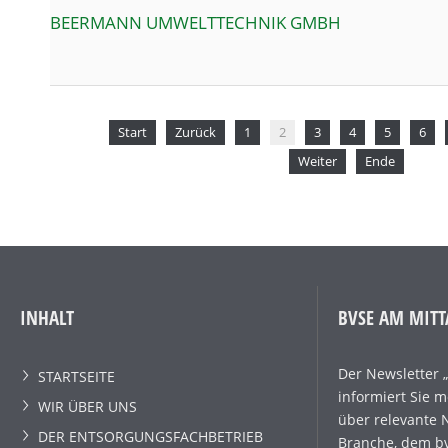
BEERMANN UMWELTTECHNIK GMBH
Start
Zurück
1
2
3
4
5
6
Weiter
Ende
INHALT
BVSE AM MITT
Der Newsletter 
STARTSEITE
informiert Sie 
WIR ÜBER UNS
über relevante 
DER ENTSORGUNGSFACHBETRIEB
Branche, dem bv