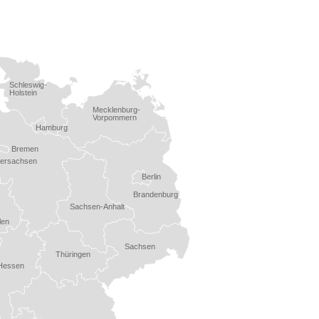
Schleswig-
Holstein
Mecklenburg-
Vorpommern
Hamburg
Bremen
dersachsen
Berlin
Brandenburg
Sachsen-Anhalt
len
Sachsen
Thüringen
Hessen