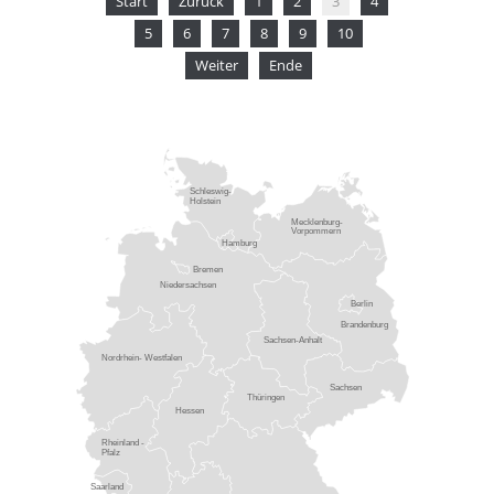
Start
Zurück
1
2
3
4
5
6
7
8
9
10
Weiter
Ende
Schleswig-
Holstein
Mecklenburg-
Vorpommern
Hamburg
Bremen
Niedersachsen
Berlin
Brandenburg
Sachsen-Anhalt
Nordrhein- Westfalen
Sachsen
Thüringen
Hessen
Rheinland -
Pfalz
Saarland