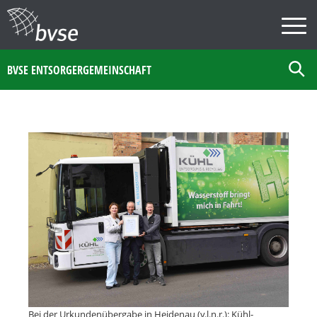
BVSE ENTSORGERGEMEINSCHAFT
Bei der Urkundenübergabe in Heidenau (v.l.n.r.): Kühl-