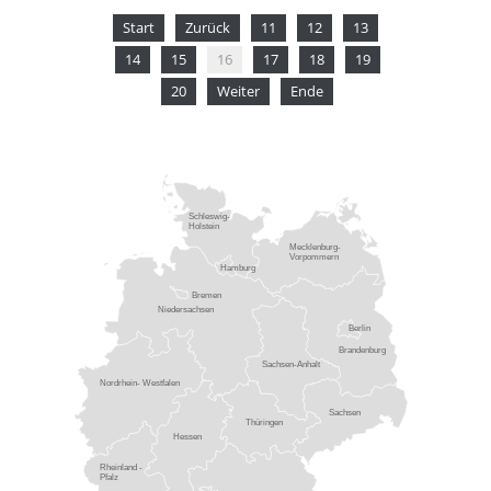
Start
Zurück
11
12
13
14
15
16
17
18
19
20
Weiter
Ende
Schleswig-
Holstein
Mecklenburg-
Vorpommern
Hamburg
Bremen
Niedersachsen
Berlin
Brandenburg
Sachsen-Anhalt
Nordrhein- Westfalen
Sachsen
Thüringen
Hessen
Rheinland -
Pfalz