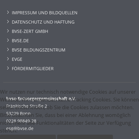
IMPRESSUM UND BILDQUELLEN
DATENSCHUTZ UND HAFTUNG
BVSE-ZERT GMBH
BVSE.DE
BVSE BILDUNGSZENTRUM
EVGE
FÖRDERMITGLIEDER
Wir nutzen nur technisch notwendige Cookies auf unserer
bvse-Entsorgergemeinschaft e.V.
Website. Wir verwenden keine Tracking Cookies. Sie können
Fränkische Straße 2
selbst entscheiden, ob Sie die Cookies zulassen möchten.
53229 Bonn
Bitte beachten Sie, dass bei einer Ablehnung womöglich
0228 98849-28
nicht mehr alle Funktionalitäten der Seite zur Verfügung
esg@bvse.de
stehen.